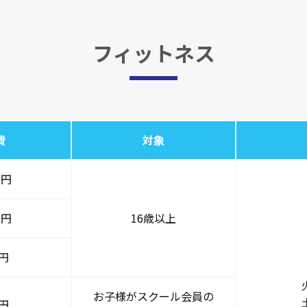
フィットネス
費
対象
0円
0円
16歳以上
0円
お子様がスクール会員の
0円