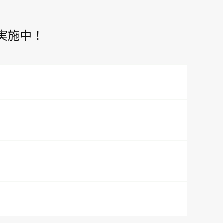
実施中！
）