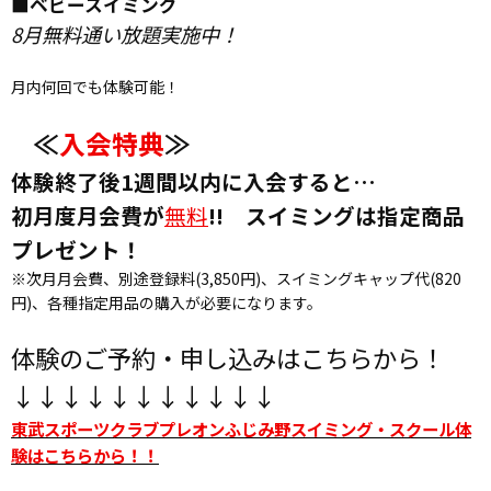
■ベビースイミング
8月無料通い放題実施中！
月内何回でも体験可能！
≪
入会特典
≫
体験終了後1週間以内に入会すると…
初月度月会費が
無料
!! スイミングは指定商品
プレゼント！
※次月月会費、別途登録料(3,850円)、スイミングキャップ代(820
円)、各種指定用品の購入が必要になります。
体験のご予約・
申し込みはこちらから！
↓↓↓↓↓↓↓↓↓↓↓
東武スポーツクラブプレオンふじみ野スイミング・スクール体
験はこちらから！！