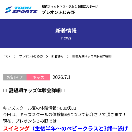
駅近フィットネス・ジムなら東武スポーツ
プレオンふじみ野
新着情報
news
TOP
プレオンふじみ野
新着情報
🏊‍♂️夏短期キッズ体験会詳細🏊‍♀️
2026.7.1
お知らせ
キッズ
🏊‍♂️夏短期キッズ体験会詳細🏊‍♀️
キッズスクール夏の体験情報✨🏊‍♂️🕺⚽💃🥋
今回は、キッズスクールの体験情報について紹介させて頂きます！
現在、プレオンふじみ野では
スイミング
（生後半年～のベビークラスと3歳～泳げ