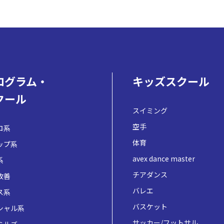
ログラム・
キッズスクール
クール
スイミング
空手
ロ系
体育
ップ系
avex dance master
系
チアダンス
改善
バレエ
ス系
バスケット
シャル系
サッカー/フットサル