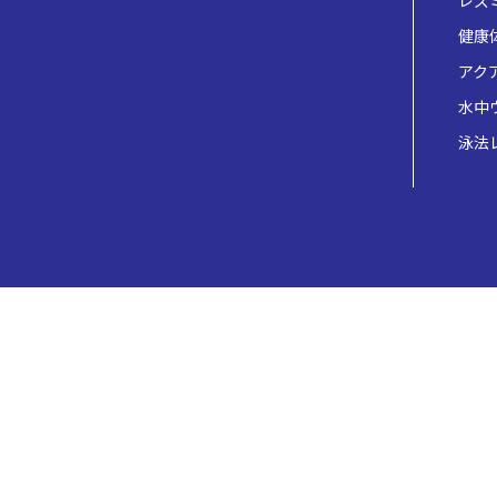
レズ
健康
アク
水中
泳法