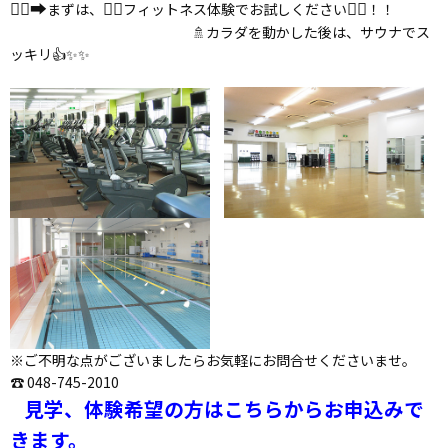
🏃‍♀️‍➡️
🏋️‍♂️
🏊‍♀️
まずは、
フィットネス体験でお試しください
！！
🚿カラダを動かした後は、サウナでス
ッキリ👍✨✨
※ご不明な点がございましたらお気軽にお問合せくださいませ。
☎ 048-745-2010
見学、体験希望の方はこちらからお申込みで
きます。