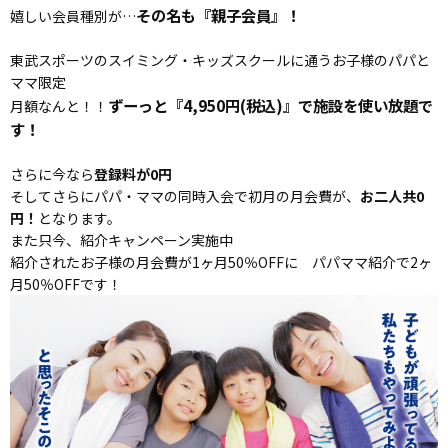
その名も『親子会員』！
嬉しい会員種別が…
東武スポーツのスイミング・キッズスクールに通うお子様のパパと
ママ限定
ずーっと『4,950円(税込)』で施設を使い放題で
月額なんと！！
す！
さらに今なら
登録料が0円
そしてさらにパパ・ママの同時入会で初月の月会費が、
お二人共0
円！
となります。
また只今、紹介キャンペーン実施中
紹介されたお子様の月会費が1ヶ月50％OFFに パパママ紹介で2ヶ
月50％OFFです！