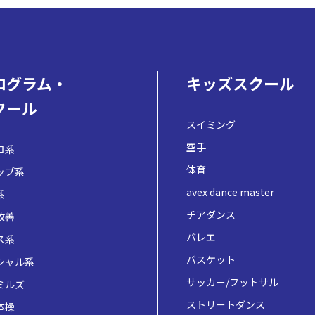
ログラム・
キッズスクール
クール
スイミング
空手
ロ系
体育
ップ系
avex dance master
系
チアダンス
改善
バレエ
ス系
バスケット
シャル系
サッカー/フットサル
ミルズ
ストリートダンス
体操