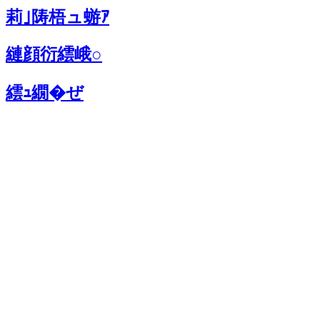
莉｣陦梧ュ蝣ｱ
縺顔衍繧峨○
繧ｭ繝�ぜ